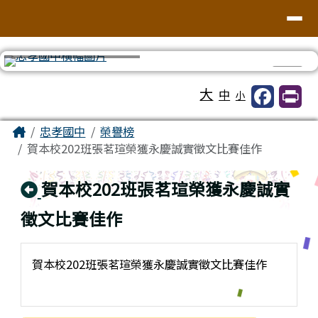
台南市忠孝國中
導覽列
跳至主內容區
⏸
工具列
大
中
小
頁尾區域
主內容區域
Home
忠孝國中
榮譽榜
賀本校202班張茗瑄榮獲永慶誠實徵文比賽佳作
回上頁
賀本校202班張茗瑄榮獲永慶誠實
徵文比賽佳作
賀本校202班張茗瑄榮獲永慶誠實徵文比賽佳作