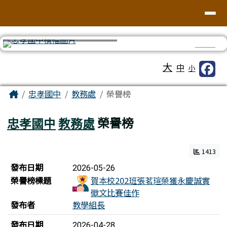
台南市忠孝國中
導覽列
跳至主內容區
⏸
工具列
大
中
小
頁尾區域
主內容區域
Home
忠孝國中
教務處
榮譽榜
忠孝國中
教務處
榮譽榜
1413
榮譽榜列表
發布日期
2026-05-26
榮譽榜標題
賀本校202班張茗瑄榮獲永慶誠實
徵文比賽佳作
發布者
教學組長
發布日期
2026-04-28