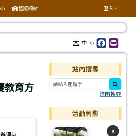
ish
舊版網站
登入
⏸
大
中
小
右邊區域內容
站內搜尋
優教育方
search
進階搜尋
活動剪影
度辦理英