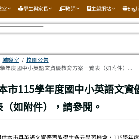
處室
學生與家長
教師
主題網站
Engl
域
輔導室
校園公告
15學年度國中小英語文資優教育方案一覽表（如附件）...
頁
:本市115學年度國中小英語文資
表（如附件），請參閱。
提供本市具英語文資優潛能學生多元學習機會，115學年