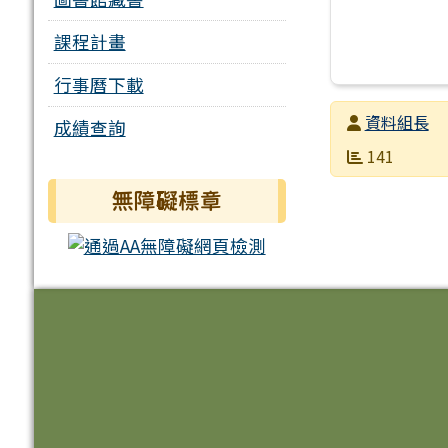
課程計畫
行事曆下載
發布者
資料組長
成績查詢
發布日期
瀏覽次數
141
無障礙標章
頁尾區域內容