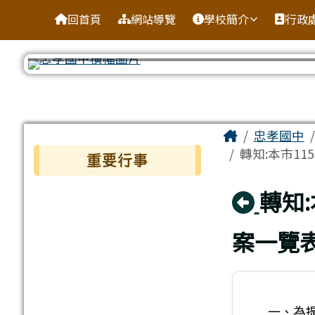
台南市忠孝國中
導覽列
跳至主內容區
回首頁
網站導覽
學校簡介
行政
工具列
頁尾區域
主內容區
Home
忠孝國中
左邊區域內容
轉知:本市1
重要行事
回上
轉知
案一覽
一、為