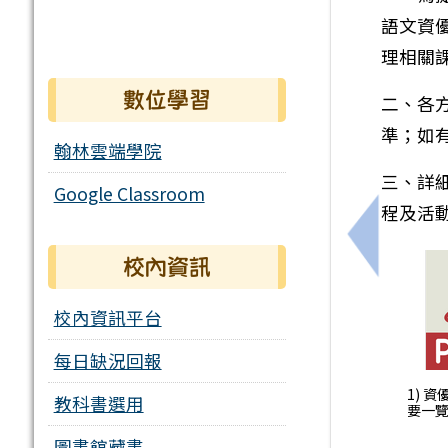
語文資
理相關
數位學習
二、各
準；如
翰林雲端學院
三、詳
Google Classroom
程及活
上一筆：轉
校內資訊
校內資訊平台
每日缺況回報
1) 
教科書選用
要一覽表
圖書館藏書