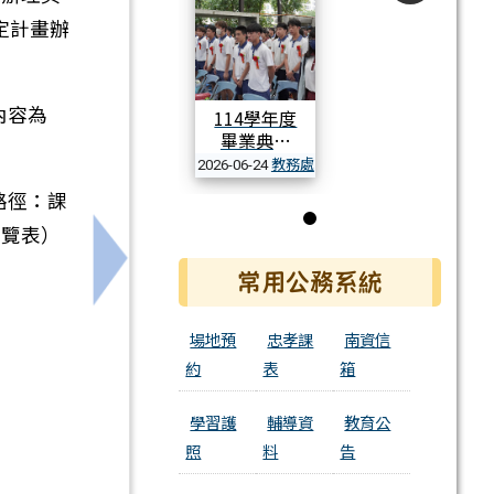
定計畫辦
內容為
114學年度
畢業典禮
教務處
2026-06-24
活動相簿
路徑：課
一覽表）
第 1 張，共 1 張
請參閱。
下一筆：轉知台南市115年度生命教育家長
常用公務系統
場地預
忠孝課
南資信
約
表
箱
學習護
輔導資
教育公
照
料
告