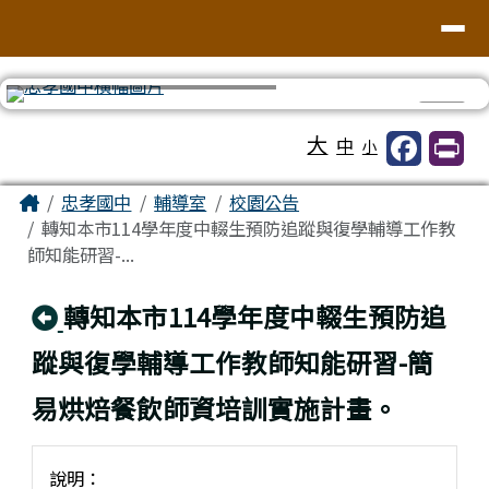
台南市忠孝國中
導覽列
跳至主內容區
⏸
工具列
大
中
小
頁尾區域
主內容區域
Home
忠孝國中
輔導室
校園公告
轉知本市114學年度中輟生預防追蹤與復學輔導工作教
師知能研習-...
回上頁
轉知本市114學年度中輟生預防追
蹤與復學輔導工作教師知能研習-簡
易烘焙餐飲師資培訓實施計畫。
說明：