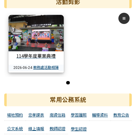
活動剪影
114學年度畢業典禮
教務處活動相簿
2026-06-24
第 1 張，共 1 張
常用公務系統
場地預約
忠孝課表
南資信箱
學習護照
輔導資料
教育公告
公文系統
線上填報
教師認證
學生認證