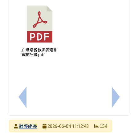
1) 烘焙餐飲師資培訓
實施計畫.pdf
上一筆：轉知轉知國立臺北教育大學辦理115學年度
下一筆：
發布者
輔導組長
154
2026-06-04 11:12:43
發布日期
瀏覽次數