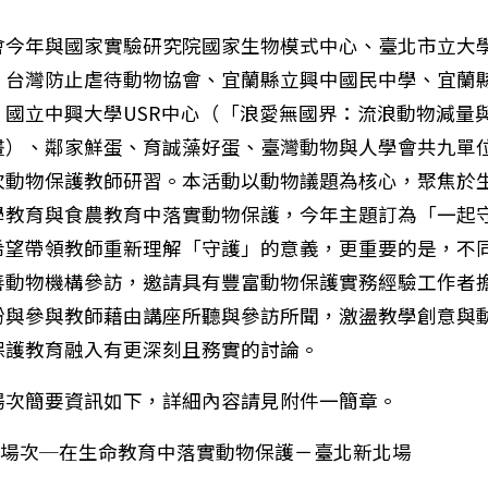
會今年與國家實驗研究院國家生物模式中心、臺北市立大
、台灣防止虐待動物協會、宜蘭縣立興中國民中學、宜蘭
、國立中興大學USR中心（「浪愛無國界：流浪動物減量
畫）、鄰家鮮蛋、育誠藻好蛋、臺灣動物與人學會共九單
次動物保護教師研習。本活動以動物議題為核心，聚焦於
學教育與食農教育中落實動物保護，今年主題訂為「一起
希望帶領教師重新理解「守護」的意義，更重要的是，不
善動物機構參訪，邀請具有豐富動物保護實務經驗工作者
盼與參與教師藉由講座所聽與參訪所聞，激盪教學創意與
保護教育融入有更深刻且務實的討論。
場次簡要資訊如下，詳細內容請見附件一簡章。
第一場次─在生命教育中落實動物保護－臺北新北場