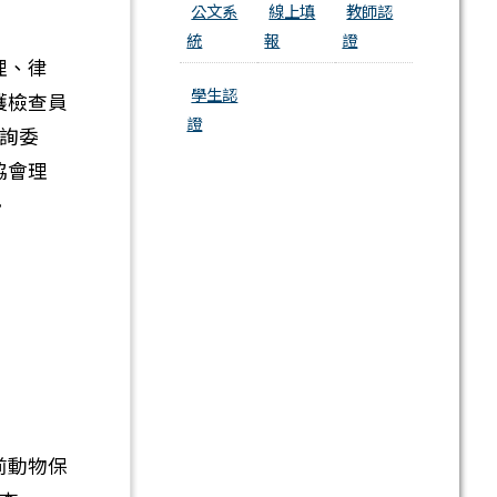
公文系
線上填
教師認
統
報
證
理、律
學生認
護檢查員
證
詢委
協會理
。
前動物保