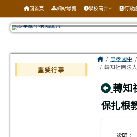
台南市忠孝國中
導覽列
跳至主內容區
回首頁
網站導覽
學校簡介
行政
工具列
頁尾區域
主內容區
Home
忠孝國中
左邊區域內容
轉知社團法人
重要行事
回上
轉知
保扎根
說明：