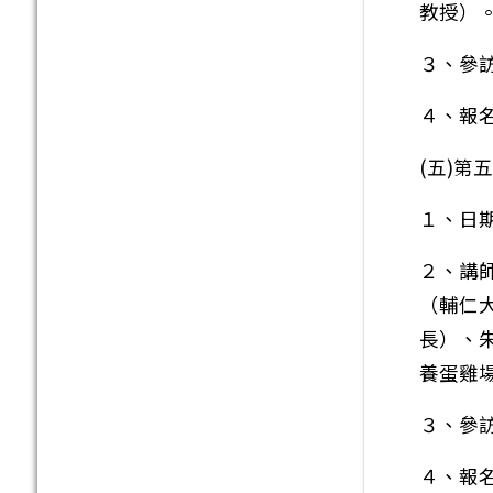
教授）
３、參
４、報
(五)
１、日期
２、講
（輔仁
長）、
養蛋雞
３、參
４、報