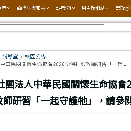
處室
學生與家長
教師
主題網站
Engl
域
輔導室
校園公告
中華民國關懷生命協會2026動保扎根教師研習「一起...
頁
社團法人中華民國關懷生命協會2
教師研習「一起守護牠」，請參