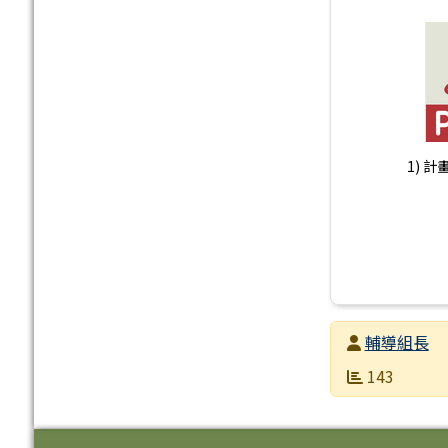
1) 計畫
發布者
輔導組長
發布日期
瀏覽次數
143