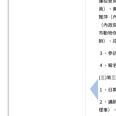
護檢查
員）、
雅萍（
（內政
市動物
師）、
３、參
４、報
(三)
１、日期
上一筆：
２、講
理事）