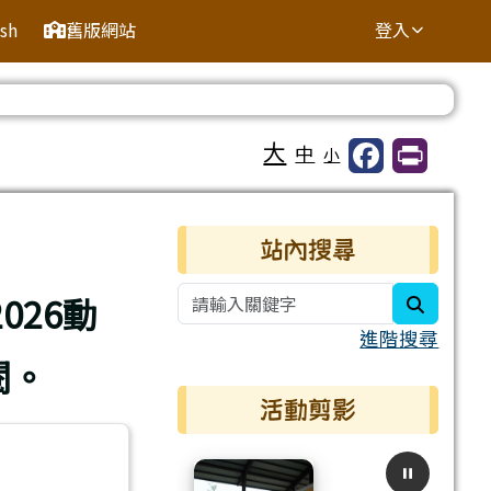
ish
舊版網站
登入
⏸
大
中
小
右邊區域內容
站內搜尋
026動
search
進階搜尋
閱。
活動剪影