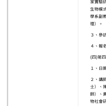
家實驗
生物模
學系副
理）。
３、參
４、報
(四)
１、日期
２、講
士）、
師）、
物社會