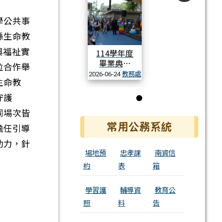
學公共事
縣生命教
與福祉實
114學年度
畢業典禮
位合作舉
教務處
2026-06-24
生命教
活動相簿
守護
第 1 張，共 1 張
同場次皆
常用公務系統
擔任引導
動力，針
場地預
忠孝課
南資信
約
表
箱
學習護
輔導資
教育公
照
料
告