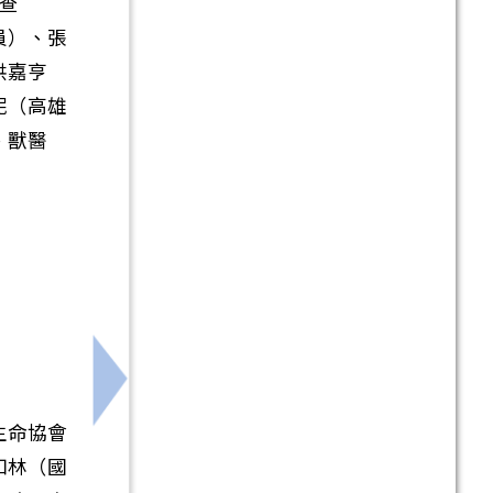
查
員）、張
洪嘉亨
妮（高雄
、獸醫
明會」，請參閱
下一筆：轉知轉知國立臺北教育大學辦理11
生命協會
知林（國