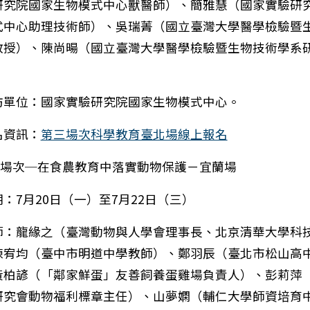
研究院國家生物模式中心獸醫師）、簡雅慧（國家實驗研
式中心助理技術師）、吳瑞菁（國立臺灣大學醫學檢驗暨
教授）、陳尚暘（國立臺灣大學醫學檢驗暨生物技術學系
訪單位：國家實驗研究院國家生物模式中心。
名資訊：
第三場次科學教育臺北場線上報名
第四場次─在食農教育中落實動物保護－宜蘭場
：7月20日（一）至7月22日（三）
師：龍緣之（臺灣動物與人學會理事長、北京清華大學科
陳宥均（臺中市明道中學教師）、鄭羽辰（臺北市松山高
黃柏諺（「鄰家鮮蛋」友善飼養蛋雞場負責人）、彭莉萍
研究會動物福利標章主任）、山夢嫻（輔仁大學師資培育