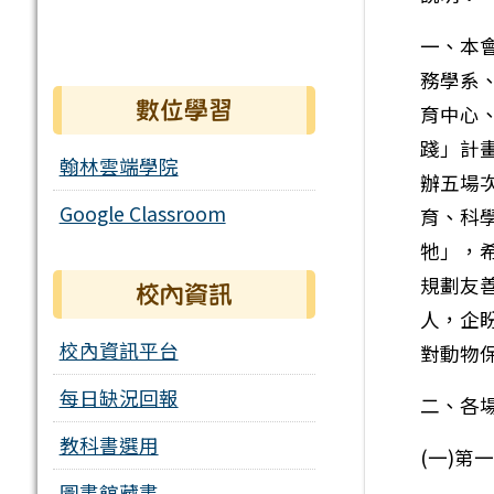
一、本
務學系
數位學習
育中心
踐」計
翰林雲端學院
辦五場
Google Classroom
育、科
牠」，
規劃友
校內資訊
人，企
校內資訊平台
對動物
每日缺況回報
二、各
教科書選用
(一)
圖書館藏書