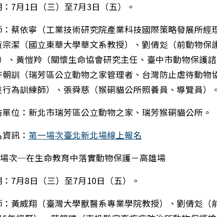
：7月1日（三）至7月3日（五）。
師：蔡依寧（工業技術研究院產業科技國際策略發展所經
黃宗潔（國立東華大學華文系教授）、劉倩彣（前動物保
歷）、黃愷羚（關懷生命協會研究主任、臺中市動物保護諮
許朝訓（瑞芳區公立動物之家管理者、台灣防止虐待動物
隻行為訓練師）、張舜慈（猴硐貓公所照養員、導覽員）
訪單位：新北市瑞芳區公立動物之家、瑞芳猴硐貓公所。
名資訊：
第一場次臺北新北場線上報名
第二場次─在生命教育中落實動物保護－高雄場
：7月8日（三）至7月10日（五）。
師：黃威翔（臺灣大學獸醫系專業學院教授）、劉倩彣（