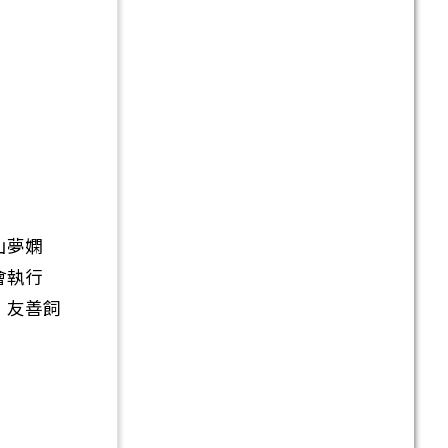
山夢嫻
會執行
」友善飼