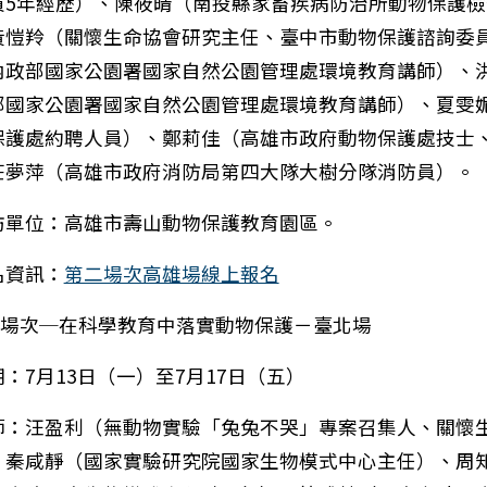
員5年經歷）、陳筱晴（南投縣家畜疾病防治所動物保護檢
黃愷羚（關懷生命協會研究主任、臺中市動物保護諮詢委
內政部國家公園署國家自然公園管理處環境教育講師）、
部國家公園署國家自然公園管理處環境教育講師）、夏雯
保護處約聘人員）、鄭莉佳（高雄市政府動物保護處技士
莊夢萍（高雄市政府消防局第四大隊大樹分隊消防員）。
訪單位：高雄市壽山動物保護教育園區。
名資訊：
第二場次高雄場線上報名
第三場次─在科學教育中落實動物保護－臺北場
：7月13日（一）至7月17日（五）
轉知國立臺南大學附屬高級中學辦理之「技職特色宣導說
師：汪盈利（無動物實驗「兔兔不哭」專案召集人、關懷
、秦咸靜（國家實驗研究院國家生物模式中心主任）、周