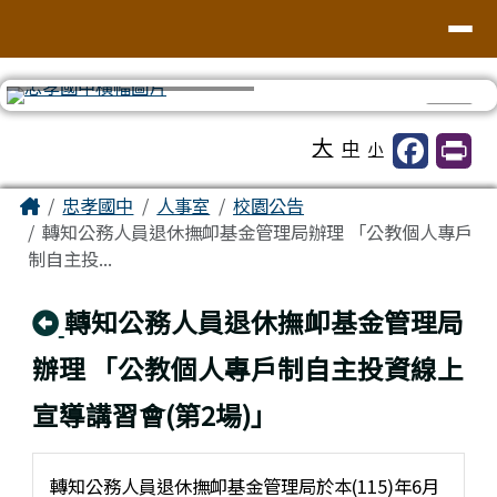
台南市忠孝國中
導覽列
跳至主內容區
⏸
工具列
大
中
小
頁尾區域
主內容區域
Home
忠孝國中
人事室
校園公告
轉知公務人員退休撫卹基金管理局辦理 「公教個人專戶
制自主投...
回上頁
轉知公務人員退休撫卹基金管理局
辦理 「公教個人專戶制自主投資線上
宣導講習會(第2場)」
轉知公務人員退休撫卹基金管理局於本(115)年6月