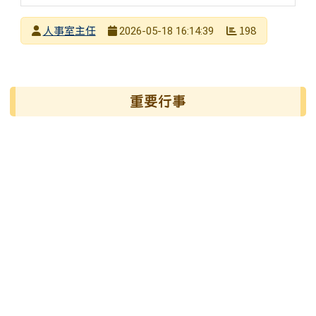
發布者
人事室主任
198
2026-05-18 16:14:39
發布日期
瀏覽次數
左邊區域內容
重要行事