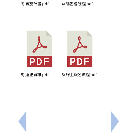
3) 實施計畫.pdf
4) 講習會議程.pdf
5) 連結資訊.pdf
6) 線上報名流程.pdf
上一筆：轉知內政部115年「遇見心動時」單身聯誼
下一筆：