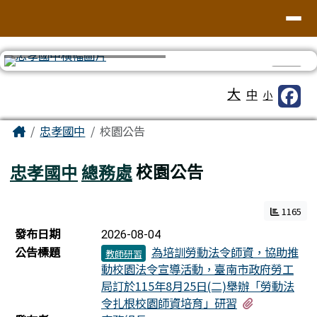
台南市忠孝國中
導覽列
跳至主內容區
⏸
工具列
大
中
小
頁尾區域
主內容區域
Home
忠孝國中
校園公告
忠孝國中
總務處
校園公告
1165
新聞列表
發布日期
2026-08-04
公告標題
為培訓勞動法令師資，協助推
教師研習
動校園法令宣導活動，臺南市政府勞工
局訂於115年8月25日(二)舉辦「勞動法
有1個附檔
令扎根校園師資培育」研習