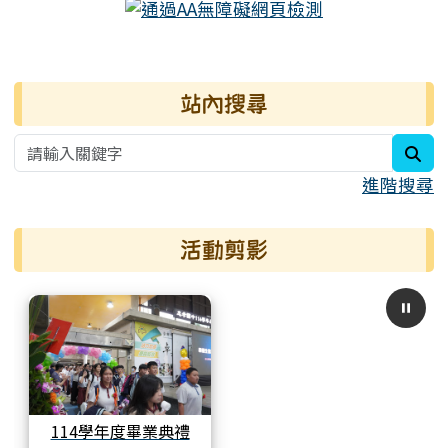
右邊區域內容
站內搜尋
sea
進階搜尋
活動剪影
114學年度畢業典禮