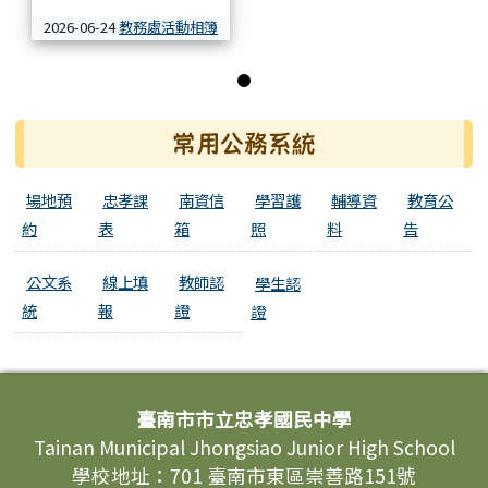
2026-06-24
教務處活動相簿
第 1 張，共 1 張
常用公務系統
場地預
忠孝課
南資信
學習護
輔導資
教育公
約
表
箱
照
料
告
公文系
線上填
教師認
學生認
統
報
證
證
頁尾區域內容
臺南市市立忠孝國民中學
Tainan Municipal Jhongsiao Junior High School
學校地址：701 臺南市東區崇善路151號