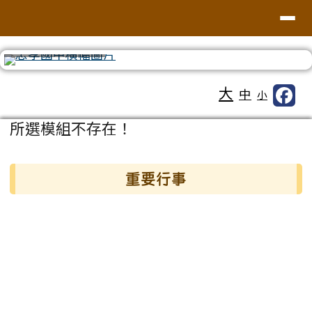
台南市忠孝國中
導覽列
跳至主內容區
⏸
工具列
大
中
小
頁尾區域
主內容區域
所選模組不存在！
左邊區域內容
重要行事