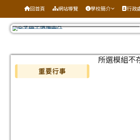
台南市忠孝國中
導覽列
跳至主內容區
回首頁
網站導覽
學校簡介
行政
工具列
頁尾區域
主內容區
所選模組不
左邊區域內容
重要行事