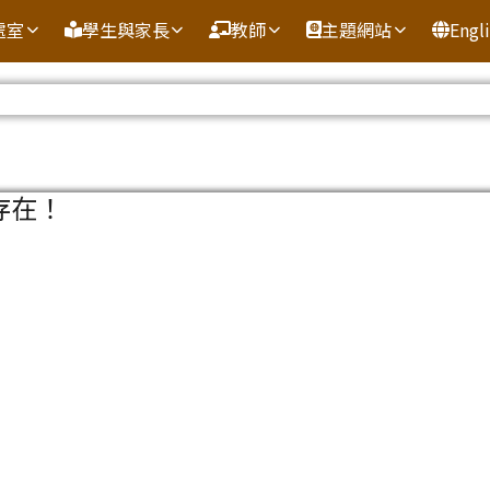
處室
學生與家長
教師
主題網站
Engl
域
存在！