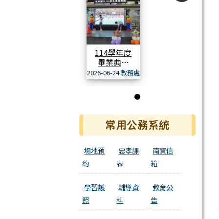
114學年度
畢業典禮
2026-06-24
教務處
活動相簿
第 1 張，共 1 張
常用公務系統
場地預
忠孝課
南資信
約
表
箱
學習護
輔導資
教育公
照
料
告