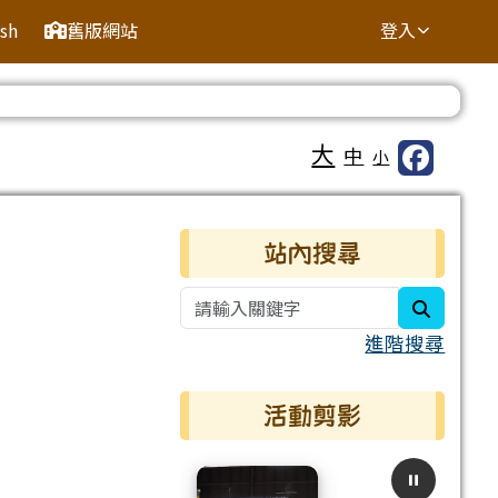
ish
舊版網站
登入
⏸
大
中
小
右邊區域內容
站內搜尋
search
進階搜尋
活動剪影