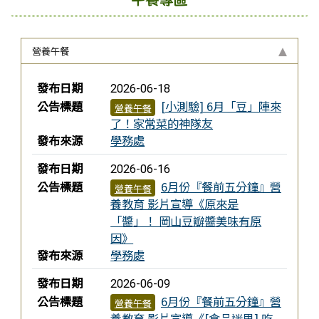
營養午餐
新聞列表
發布日期
2026-06-18
公告標題
[小測驗] 6月「豆」陣來
營養午餐
了！家常菜的神隊友
發布來源
學務處
發布日期
2026-06-16
公告標題
6月份『餐前五分鐘』營
營養午餐
養教育 影片宣導《原來是
「醬」！ 岡山豆瓣醬美味有原
因》
發布來源
學務處
發布日期
2026-06-09
公告標題
6月份『餐前五分鐘』營
營養午餐
養教育 影片宣導《[食品迷思] 吃