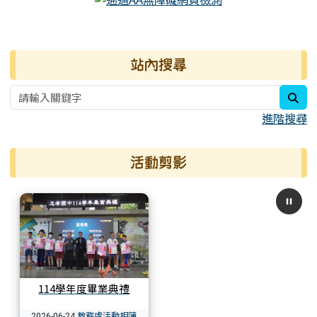
右邊區域內容
站內搜尋
sea
進階搜尋
活動剪影
114學年度畢業典禮
教務處活動相簿
2026-06-24