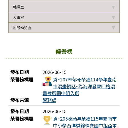
輔導室
人事室
附設幼兒園
榮譽榜
榮譽榜列表
發布日期
2026-06-15
榮譽榜標題
賀~107林郁珊榮獲114學年臺南
市漫畫慢話~為海洋發聲四格漫
畫徵選國中組入選
發布來源
學務處
發布日期
2026-06-15
榮譽榜標題
賀~205陳願昇榮獲115年臺南市
中小學西洋棋錦標賽國中組亞軍