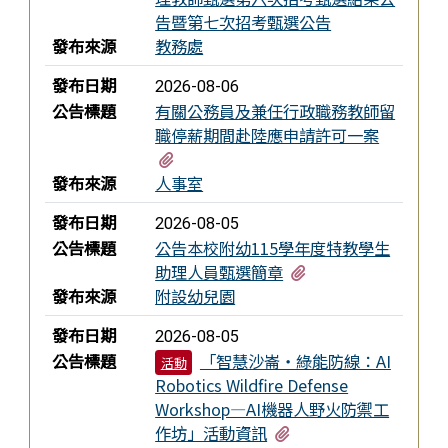
告暨第七次招考甄選公告
發布來源
教務處
發布日期
2026-08-06
公告標題
有關公務員及兼任行政職務教師留
職停薪期間赴陸應申請許可一案
有1個附檔
發布來源
人事室
發布日期
2026-08-05
公告標題
公告本校附幼115學年度特教學生
有1個附檔
助理人員甄選簡章
發布來源
附設幼兒園
發布日期
2026-08-05
公告標題
「智慧沙崙・綠能防線：AI
活動
Robotics Wildfire Defense
Workshop—AI機器人野火防禦工
有1個附檔
作坊」活動資訊