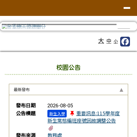
台南市忠孝國中
導覽列
跳至主內容區
⏸
工具列
大
中
小
頁尾區域
上中區域內容
校園公告
最新發布
新聞列表
發布日期
2026-08-05
公告標題
重要訊息:115學年度
新生入學
新生常態編班座號因故調整公告
有4個附檔
發布來源
教務處